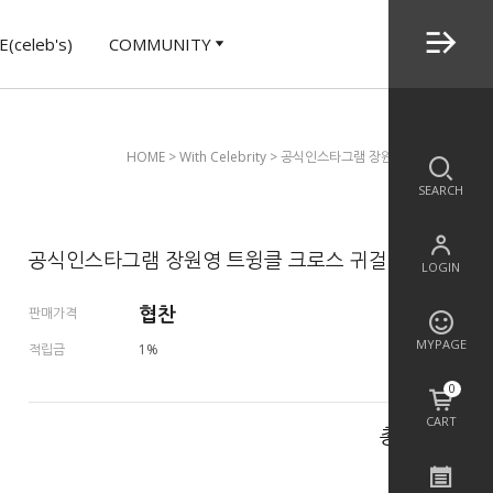
(celeb's)
COMMUNITY
HOME
>
With Celebrity
> 공식인스타그램 장원영 트윙클 크로스 
SEARCH
공식인스타그램 장원영 트윙클 크로스 귀걸이
LOGIN
협찬
판매가격
MYPAGE
적립금
1%
0
CART
총 상품 금액