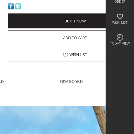
ORDER
BUY IT NOW
WISH LIST
ADD TO CART
TODAY VIEW
WISH LIST
RD
Q&A BOARD