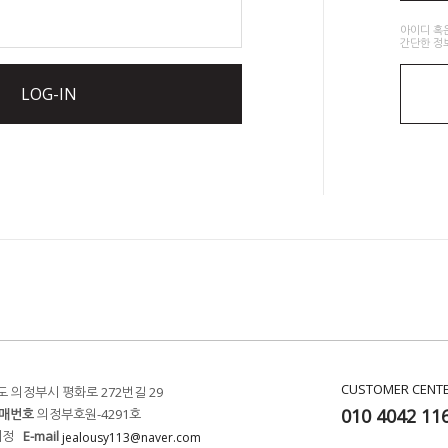
아이디 혹
간단한 정
LOG-IN
CUSTOMER CENT
 의정부시 평화로 272번길 29
010 4042 11
매번호
의정부호원-4291호
희정
E-mail
jealousy113@naver.com