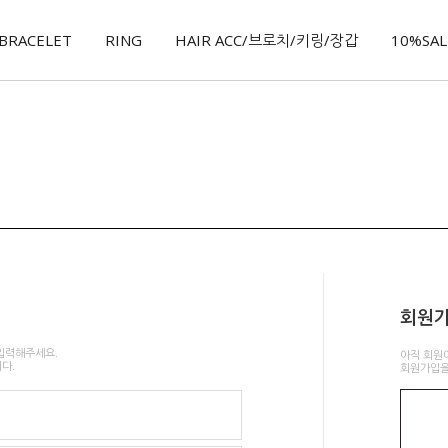
BRACELET
RING
HAIR ACC/브로치/키링/장갑
10%SALE
회원
입력해주세요.
아직 회원
다.
회원가입을