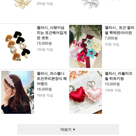
250원 적립
젤라시_사랑이넘
젤라시_ 포근 컬러
치는 포근헤어집게
별 똑딱핀/아이린
핀 셋트
7,000원
15,000원
70원 적립
150원 적립
젤라시_파스텔니
젤라시_러블리프
트진주리본장식 헤
릴 하트키링
어밴드
13,000원
16,000원
130원 적립
160원 적립
더보기 ▼