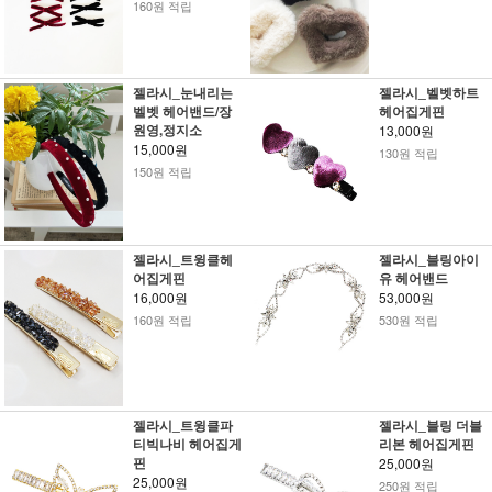
160원 적립
젤라시_눈내리는
젤라시_벨벳하트
벨벳 헤어밴드/장
헤어집게핀
원영,정지소
13,000원
15,000원
130원 적립
150원 적립
젤라시_트윙클헤
젤라시_블링아이
어집게핀
유 헤어밴드
16,000원
53,000원
160원 적립
530원 적립
젤라시_트윙클파
젤라시_블링 더블
티빅나비 헤어집게
리본 헤어집게핀
핀
25,000원
25,000원
250원 적립