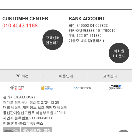
CUSTOMER CENTER
BANK ACCOUNT
010 4042 1168
국민 346502-04-097823
카카오뱅크3333-16-1790019
우리 122-07-141835
고객센터
예금주-박희정(젤라시)
연결하기
비회원
1:1 문의
PC 버전
이용안내
고객센터
젤라시(JEALOUSY)
경기도 의정부시 평화로 272번길 29
대표
박희정
개인정보 보호 책임자
박희정
통신판매업신고번호
의정부호원-4291호
사업자 등록번호
211-09-64311
전화
010 4042 1168
팩스
이용약관
개인정보처리방침