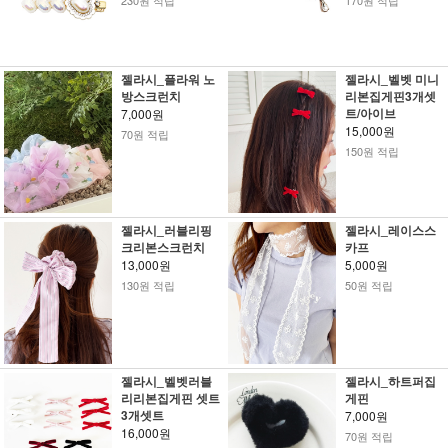
230원 적립
170원 적립
젤라시_플라워 노
젤라시_벨벳 미니
방스크런치
리본집게핀3개셋
트/아이브
7,000원
15,000원
70원 적립
150원 적립
젤라시_러블리핑
젤라시_레이스스
크리본스크런치
카프
13,000원
5,000원
130원 적립
50원 적립
젤라시_벨벳러블
젤라시_하트퍼집
리리본집게핀 셋트
게핀
3개셋트
7,000원
16,000원
70원 적립