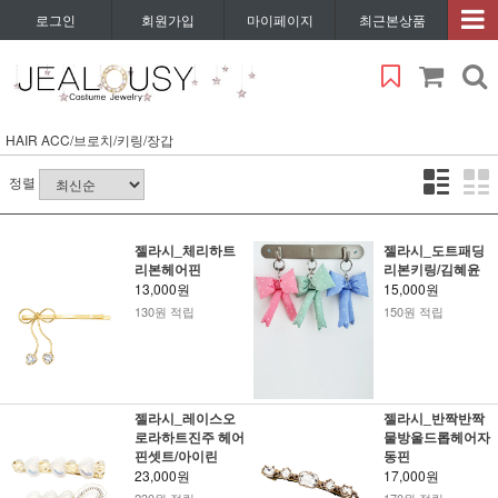
로그인
회원가입
마이페이지
최근본상품
HAIR ACC/브로치/키링/장갑
정렬
젤라시_체리하트
젤라시_도트패딩
리본헤어핀
리본키링/김혜윤
13,000원
15,000원
130원 적립
150원 적립
젤라시_레이스오
젤라시_반짝반짝
로라하트진주 헤어
물방울드롭헤어자
핀셋트/아이린
동핀
23,000원
17,000원