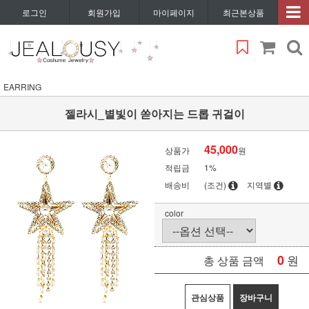
로그인
회원가입
마이페이지
최근본상품
EARRING
젤라시_별빛이 쏟아지는 드롭 귀걸이
45,000
상품가
원
적립금
1%
배송비
(조건)
지역별
color
0
원
총 상품 금액
관심상품
장바구니