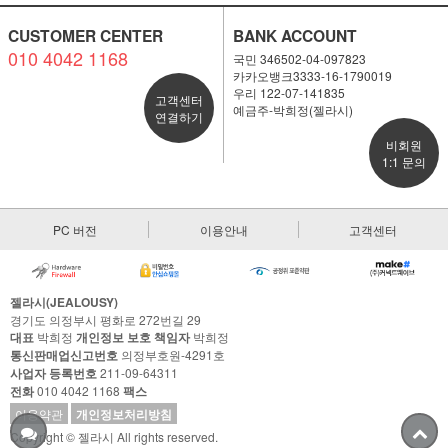
CUSTOMER CENTER
BANK ACCOUNT
010 4042 1168
국민 346502-04-097823
카카오뱅크3333-16-1790019
우리 122-07-141835
고객센터
예금주-박희정(젤라시)
연결하기
비회원
1:1 문의
PC 버전
이용안내
고객센터
젤라시(JEALOUSY)
경기도 의정부시 평화로 272번길 29
대표
박희정
개인정보 보호 책임자
박희정
통신판매업신고번호
의정부호원-4291호
사업자 등록번호
211-09-64311
전화
010 4042 1168
팩스
이용약관
개인정보처리방침
Copyright © 젤라시 All rights reserved.