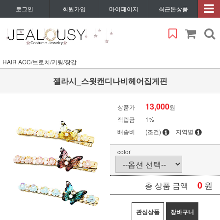
로그인
회원가입
마이페이지
최근본상품
HAIR ACC/브로치/키링/장갑
젤라시_스윗캔디나비헤어집게핀
13,000
상품가
원
적립금
1%
배송비
(조건)
지역별
color
0
원
총 상품 금액
관심상품
장바구니