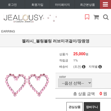
로그인
회원가입
마이페이지
최근본상품
EARRING
젤라시_블링블링 러브미귀걸이/장원영
25,000
상품가
원
적립금
1%
배송비
(조건)
지역별
color
0
원
총 상품 금액
관심상품
장바구니