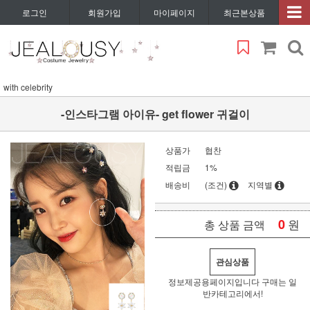
로그인
회원가입
마이페이지
최근본상품
with celebrity
-인스타그램 아이유- get flower 귀걸이
상품가
협찬
적립금
1%
배송비
(조건)
지역별
0
원
총 상품 금액
관심상품
정보제공용페이지입니다 구매는 일
반카테고리에서!