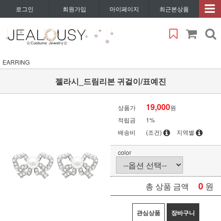
로그인
회원가입
마이페이지
최근본상품
EARRING
젤라시_드림리본 귀걸이/표예진
19,000
상품가
원
적립금
1%
배송비
(조건)
지역별
color
0
원
총 상품 금액
관심상품
장바구니