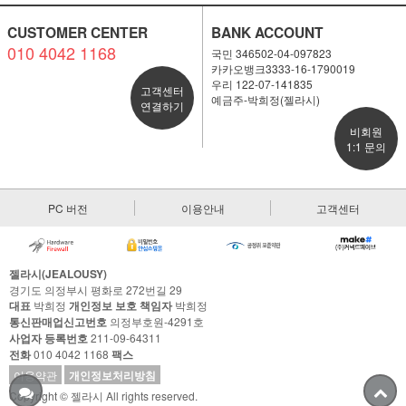
CUSTOMER CENTER
BANK ACCOUNT
010 4042 1168
국민 346502-04-097823
카카오뱅크3333-16-1790019
우리 122-07-141835
고객센터
예금주-박희정(젤라시)
연결하기
비회원
1:1 문의
PC 버전
이용안내
고객센터
젤라시(JEALOUSY)
경기도 의정부시 평화로 272번길 29
대표
박희정
개인정보 보호 책임자
박희정
통신판매업신고번호
의정부호원-4291호
사업자 등록번호
211-09-64311
전화
010 4042 1168
팩스
이용약관
개인정보처리방침
Copyright © 젤라시 All rights reserved.