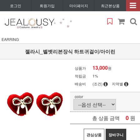
로그인
회원가입
마이페이지
최근본상품
EARRING
젤라시_벨벳리본장식 하트귀걸이/아이린
13,000
상품가
원
적립금
1%
배송비
(조건)
지역별
color
0
원
총 상품 금액
관심상품
장바구니