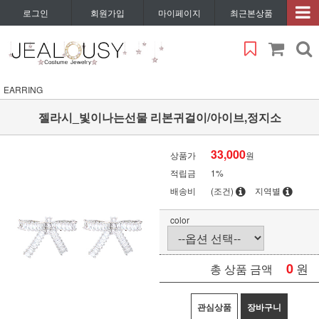
로그인
회원가입
마이페이지
최근본상품
EARRING
젤라시_빛이나는선물 리본귀걸이/아이브,정지소
33,000
상품가
원
적립금
1%
배송비
(조건)
지역별
color
0
원
총 상품 금액
관심상품
장바구니