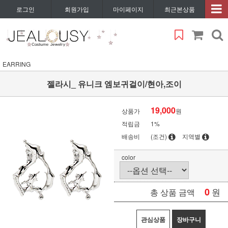
로그인
회원가입
마이페이지
최근본상품
EARRING
젤라시_ 유니크 엠보귀걸이/현아,조이
19,000
상품가
원
적립금
1%
배송비
(조건)
지역별
color
0
원
총 상품 금액
관심상품
장바구니