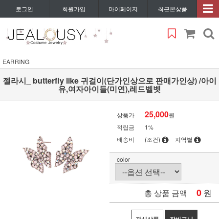
로그인
회원가입
마이페이지
최근본상품
EARRING
젤라시_ butterfly like 귀걸이(단가인상으로 판매가인상) /아이
유,여자아이들(미연),레드벨벳
25,000
상품가
원
적립금
1%
배송비
(조건)
지역별
color
0
원
총 상품 금액