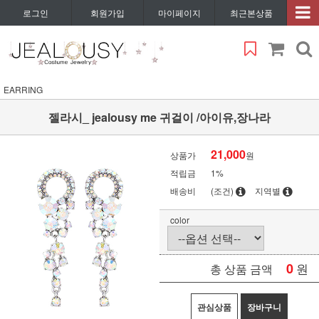
로그인
회원가입
마이페이지
최근본상품
EARRING
젤라시_ jealousy me 귀걸이 /아이유,장나라
21,000
상품가
원
적립금
1%
배송비
(조건)
지역별
color
0
원
총 상품 금액
관심상품
장바구니