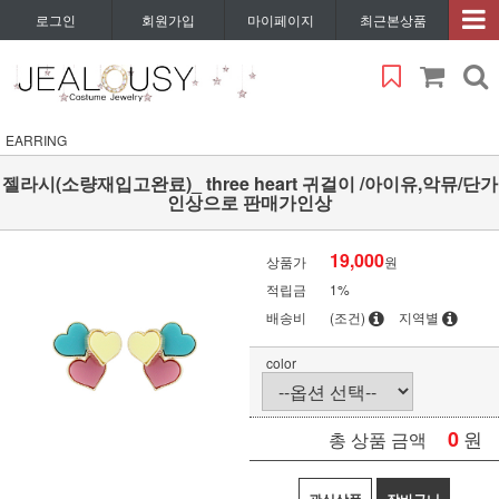
로그인
회원가입
마이페이지
최근본상품
EARRING
젤라시(소량재입고완료)_ three heart 귀걸이 /아이유,악뮤/단가
인상으로 판매가인상
19,000
상품가
원
적립금
1%
배송비
(조건)
지역별
color
0
원
총 상품 금액