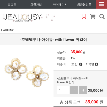
로그인
회원가입
마이페이지
최근본상품
EARRING
-호텔델루나 아이유- with flower 귀걸이
35,000
상품가
원
적립금
1%
배송비
(조건)
지역별
-호텔델루나 아이유- with
flower 귀걸이
35,000
원
+1
-1
35,000
원
총 상품 금액