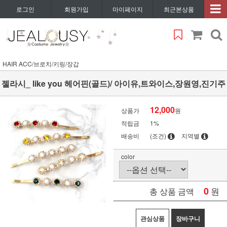
로그인
회원가입
마이페이지
최근본상품
HAIR ACC/브로치/키링/장갑
젤라시_ like you 헤어핀(골드)/ 아이유,트와이스,장원영,진기주
12,000
상품가
원
적립금
1%
배송비
(조건)
지역별
color
0
원
총 상품 금액
관심상품
장바구니